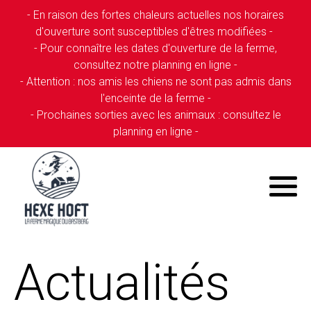
- En raison des fortes chaleurs actuelles nos horaires
d'ouverture sont susceptibles d'êtres modifiées -
- Pour connaître les dates d'ouverture de la ferme,
consultez notre planning en ligne -
- Attention : nos amis les chiens ne sont pas admis dans
l'enceinte de la ferme -
- Prochaines sorties avec les animaux : consultez le
planning en ligne -
Actualités